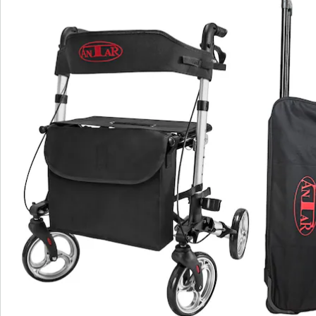
Rollator: Kantelhulp, parkeerrem
Rollator: Wandelstokhouder, incl. tas
Transporttas: met 2 draaggrepen
Transporttas: uitschuifbare telescopische
handgreep
Transporttas: beschermd transport op
wielen
Ervaar mobiliteit op een nieuwe manier met deze
lichtgewicht aluminium rollator en de praktische
transporttas. De rollator biedt eersteklas functies: in
hoogte verstelbare, anatomisch gevormde
handgrepen, reflectoren voor de veiligheid en een
ruime, afneembare tas. Dankzij het extreem lichte
ontwerp is hij gemakkelijk te manoeuvreren en ideaal
voor dagelijks gebruik en op reis. Met een gewicht van
slechts 7,2 kg en een draagvermogen tot 135 kg is hij
robuust en licht tegelijk. De praktische, drievoudige