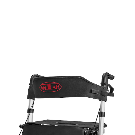
€ 159,00
incl. btw en plus
Verzendkosten
In het Winkelmandje
Leverbaar binnen 5-6 werkdagen
Bij deze productset ontvang je 2 artikelen:
Antar
Premium lichtgewicht rollator, aluminium, met
rugleuning en tas - AT51006 zilver
(48)
Eenheidsprijs: