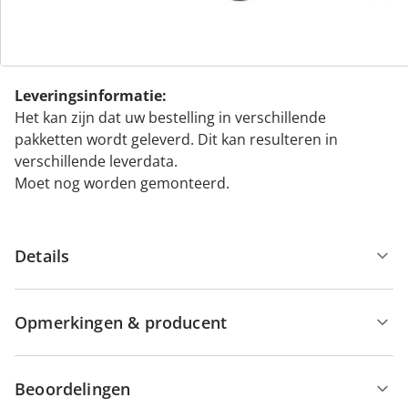
vouwfunctie maakt moeiteloos transport mogelijk,
terwijl de geïntegreerde wielen van de tas de rollator
beschermen tijdens het reizen. Perfect voor jouw
behoeften!
Leveringsinformatie:
Het kan zijn dat uw bestelling in verschillende
pakketten wordt geleverd. Dit kan resulteren in
verschillende leverdata.
Moet nog worden gemonteerd.
Details
Opmerkingen & producent
Beoordelingen