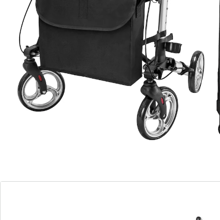
€ 219,00
Antar
Transporttas met rollen
(2)
Eenheidsprijs:
€ 49,99
Totale prijs van afzonderlijke
producten:
€ 268,99
Prijs productset:
€ 159,00
Meer mobiliteit en comfort: Lichtgewicht rollator
met praktische transporttas!
Rollator: verstelbaar handvat, afneembare
rugriem