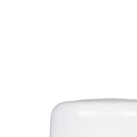
€ 10,99
1 l = € 219,80
incl. btw en plus
Verzendkosten
In het Winkelmandje
Leverbaar binnen 4-5 werkdagen
verbetert de hydratatie van de huid
zorgt voor een natuurlijke fijne teint
Zorgt voor meer elasticiteit en stevigheid
van de huid
Voor een frisse Teint!