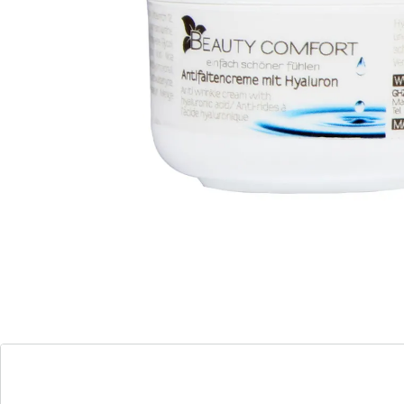
Een frisse, stevige en elastische huid dankzij
hyaluronzuur! Het natuurlijke bestanddeel van de huid
houdt uitstekend het vocht vast! Verrijkt met aloë vera,
sheaboter en jojobaolie is het effect optimaal. Trekt
snel in.
Details
Opmerkingen & producent
Beoordelingen