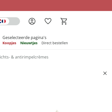
Geselecteerde pagina's
Koopjes
Nieuwtjes
Direct bestellen
ichts- & antirimpelcrèmes
pireren
pireren
pireren
pireren
pireren
e, 50 ml
Artikelnummer 6647200
ndkosten