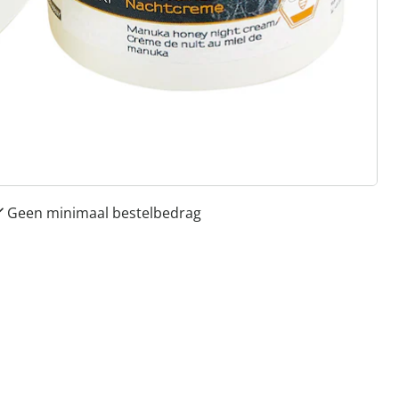
 redenen voor
Huis & Comfort”
Gratis kopen op rekening
Gratis retour
Geen minimaal bestelbedrag