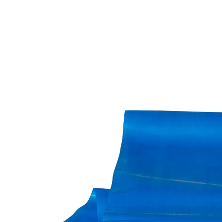
€ 8,99
1 m = € 4,50
incl. btw en plus
Verzendkosten
Variant
sterk
In het Winkelmandje
Leverbaar binnen 4-5 werkdagen
in 3 verschillende sterktes
met voorbeelden van oefeningen
Meteen goed in veelvoud: voor fitness, bodyshaping en