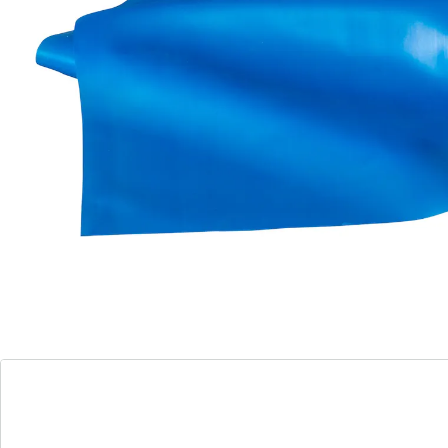
rugschool. Van thermoplastisch elastomeer. Makkelijk
te reinigen.
Details
Opmerkingen & producent
Beoordelingen
Direct uit de catalogus bestellen