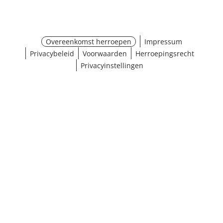
Overeenkomst herroepen
Impressum
Privacybeleid
Voorwaarden
Herroepingsrecht
Privacyinstellingen
¹ Klik hier voor de inwisselvoorwaarden
Sluiten