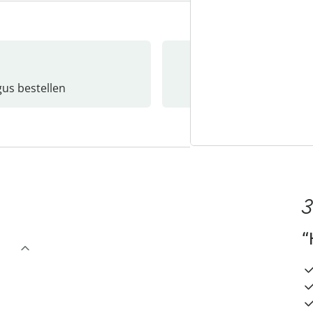
gus bestellen
Catalo
3
“