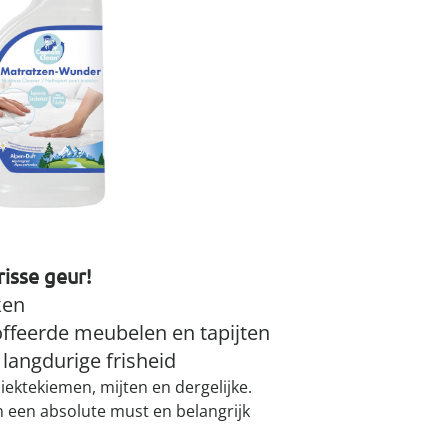
atjes
pen & handdouches
 Horloges
Geniale
Voorjaars
Decoratiev
Tuindecora
Schoenent
rganizers &
jes
I
kookaccess
nu ontdek
jetzt entde
nu ontdek
nu ontdek
ekjes
nu ontdek
dhulpmiddelen
iging
Leverbaar binnen 
soires
n
ekken
risse geur!
ken
offeerde meubelen en tapijten
langdurige frisheid
iektekiemen, mijten en dergelijke.
n een absolute must en belangrijk