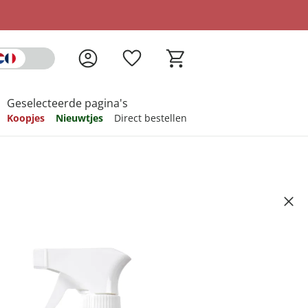
Geselecteerde pagina's
Koopjes
Nieuwtjes
Direct bestellen
pireren
pireren
pireren
pireren
pireren
et Alpengeur, 650 ml
Artikelnummer 6715176
ndkosten