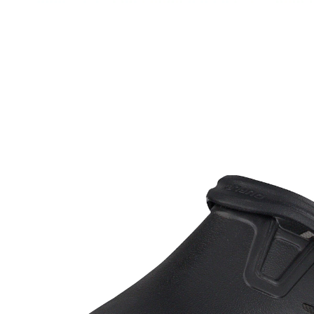
€ 69,99
incl. btw en plus
Verzendkosten
Variant
zwart
Maat
In het Winkelmandje
Leverbaar binnen 4-5 werkdagen