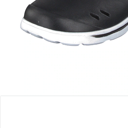
Verwisselbaar, orthopedisch voetbed
opvouwbare hielband voor meer
ondersteuning
Verwisselbare, orthopedische binnenzool
geperforeerde zool
Optimale positionering van de voet
Van innovatief Duflex-materiaal met
dynamische en flexibele eigenschappen
De uitneembare, orthopedische inlegzool positioneert
de voet optimaal en verbetert het afrolgedrag en de
lichaamshouding. Het innovatieve Duflex-materiaal is
ongelooflijk comfortabel. Het bandje kan over de wreef
of achter de hiel worden gedragen. De klompen
hebben een stroeve loopzool met profiel. Van EVA
materiaal Duflex. Smal model - bestel a.u.b. een
schoenmaat groter!