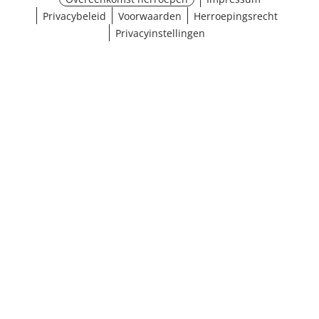
Privacybeleid
Voorwaarden
Herroepingsrecht
Privacyinstellingen
Maat selecteren
¹ Klik hier voor de inwisselvoorwaarden
Sluiten