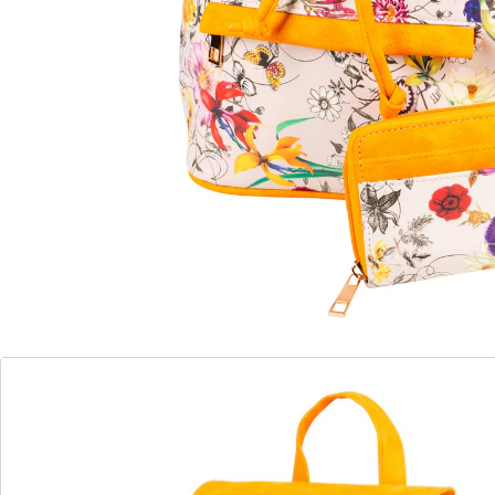
verstelbare schouderriem
veel ruimte voor munten en biljetten
Rugzak, portemonnee: met deze set in fleurig
bloemenmotief heeft u steeds alles bij u en komt u
stijlvol voor de dag. Praktisch, compact en doordacht!
Details
Opmerkingen & producent
Beoordelingen