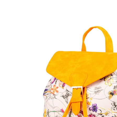
€ 24,99
incl. btw en plus
Verzendkosten
Variant
geel
In het Winkelmandje
Leverbaar binnen 4-5 werkdagen
Neem de zomer gewoon mee!
ruim vanbinnen, met apart vakje
onzichtbare ritssluiting