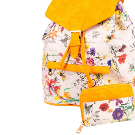
wedolina - Ons nieuwe modemerk
Of het nu gaat om elegante basics of trendy
highlights: wedolina staat voor modieuze
verscheidenheid, comfortabele pasvormen en een
faire prijs-kwaliteitverhouding. Elk stuk flatteert het
figuur en benadrukt je persoonlijkheid - voor een
zelfverzekerd gevoel, elke dag.
Nu ontdekken