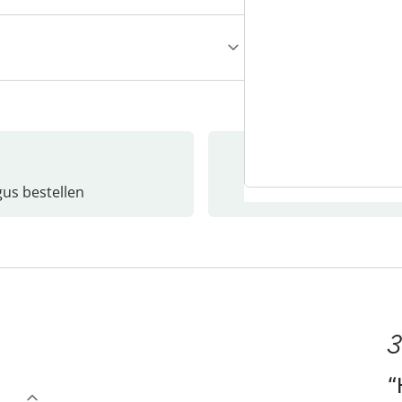
gus bestellen
Catalo
3
“