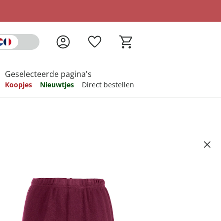
Geselecteerde pagina's
Koopjes
Nieuwtjes
Direct bestellen
pireren
pireren
pireren
pireren
pireren
nuela" rood
Artikelnummer 6430090
99
ndkosten