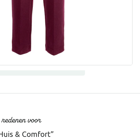
gus aanvragen
 redenen voor
Huis & Comfort”