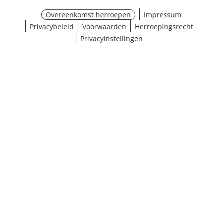
Overeenkomst herroepen
Impressum
Privacybeleid
Voorwaarden
Herroepingsrecht
Privacyinstellingen
¹ Klik hier voor de inwisselvoorwaarden
Sluiten