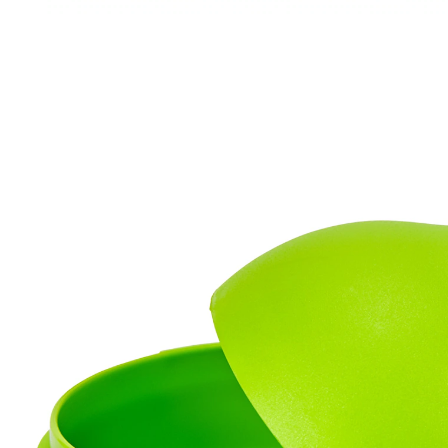
€ 6,99
incl. btw en plus
Verzendkosten
In het Winkelmandje
Leverbaar binnen 4-5 werkdagen
Zeer verleidelijk peertje!
Bevrijd uzelf van die lastige fruitvliegjes en lok ze door
de kleine opening in deze zeer verleidelijke val!
Gewoon neerzetten en met verdunde azijn en
afwasmiddel vullen. Vaatwasserbestendig.
met water, azijn en afwasmiddel vullen