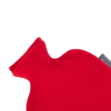
€ 15,99
incl. btw en plus
Verzendkosten
Variant
rood
In het Winkelmandje
Leverbaar binnen 4-5 werkdagen
Aangenaam warm en knuffelzacht!
incl. hoes
Niet alleen bij kou, maar ook bij spierpijn of buik- en