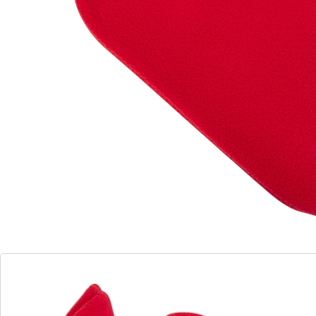
maagpijn doet dit heerlijk zachte hulpje van FASHY
goed. Doorheen de zachte hoes bereikt de
stimulerende warmte weldadig alle weefsellagen –
zonder gevaar voor verbranding. Dankzij de grote
schroefdop (29 mm) is de kruik bovendien veilig te
vullen.
Details
Opmerkingen & producent
Beoordelingen