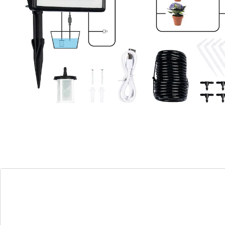
druppelirrigatie
Met filter voor water uit regentonnen,
putten etc.
Voor terrassen, balkons, verhoogde
plantenbedden, plantenkassen etc.
de planten worden goed verzorgd met
6 modi met flexibele tijden (5/15/20 min.)
en frequenties (2x/4x per dag)
Dit slimme bewateringssysteem op zonne-energie
zorgt er automatisch voor dat uw gewassen en
sierplanten tot diep in de grond worden bewaterd. De
effectieve methode werkt zonder stopcontact, maar
met de overdag opgenomen zonne-energie. Bovendien
bespaart u hiermee tot wel 70% water vergeleken met
gewoon sproeien. Ideaal voor op het balkon, in de tuin
of in een plantenkas.