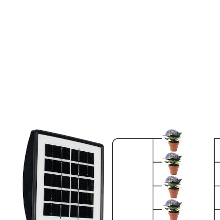
€ 59,99
incl. btw en plus
Verzendkosten
In het Winkelmandje
Leverbaar binnen 4-5 werkdagen
Zon wordt omgezet in water!
Met display aan de zonnemodule om de
bewateringsmodi in te stellen
Optimale waterverzorging van uw planten
Van het stroomnet onafhankelijke
bewatering op zonne-energie
Spaarzaam waterverbruik dankzij