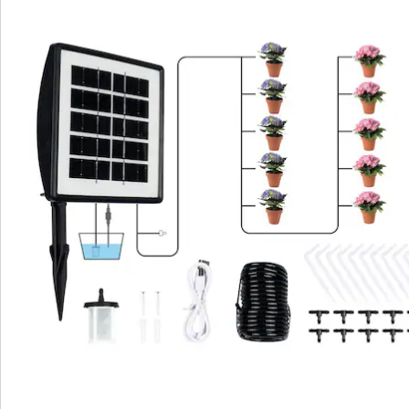
Vermogen: 4,5 W
Bedrijfsspanning: 3,7 V
Spanning zonnepaneel: 5 V
Bediening: handmatig of automatisch
Laadspanning: 5 V 1 A gelijkstroom
Vermogen zonnepaneel: 2,0 W
Pompt tot wel: 750 ml/minuut
Informatie over de batterijen:
Incl. batterijen. (Lithiumionaccu x 1)
Details
Opmerkingen & producent
Beoordelingen