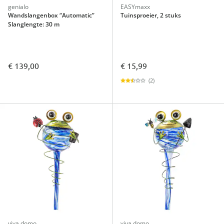
genialo
EASYmaxx
Wandslangenbox “Automatic”
Tuinsproeier, 2 stuks
Slanglengte: 30 m
€ 139,00
€ 15,99
(2)
viva domo
viva domo