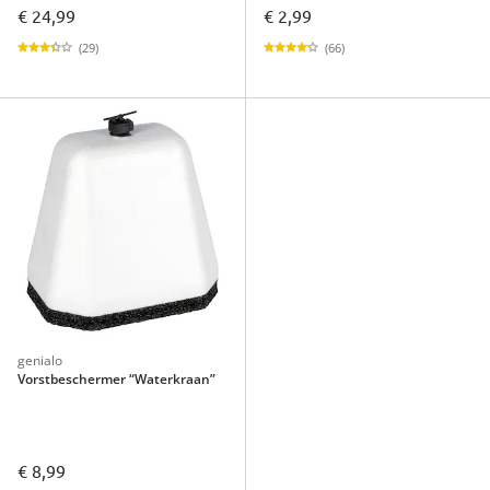
€ 24,99
€ 2,99
(29)
(66)
genialo
Vorstbeschermer “Waterkraan”
€ 8,99