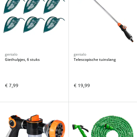
genialo
genialo
Giethulpjes, 6 stuks
Telescopische tuinslang
€ 7,99
€ 19,99