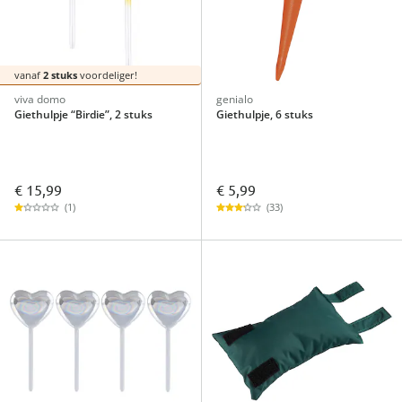
vanaf
2 stuks
voordeliger!
viva domo
genialo
Giethulpje “Birdie”, 2 stuks
Giethulpje, 6 stuks
€ 15,99
€ 5,99
(1)
(33)