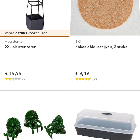
vanaf
2 stuks
voordeliger!
viva domo
TRI
XXL plantentoren
Kokos-afdekschijven, 2 stuks
€ 19,99
€ 9,49
(7)
(2)