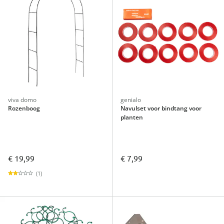
viva domo
genialo
Rozenboog
Navulset voor bindtang voor
planten
€ 19,99
€ 7,99
(1)