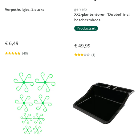
genialo
Verpothulpjes, 2 stuks
XXL-plantentoren "Dubbel" incl.
beschermhoes
Productset
€ 6,49
€ 49,99
(40)
(1)