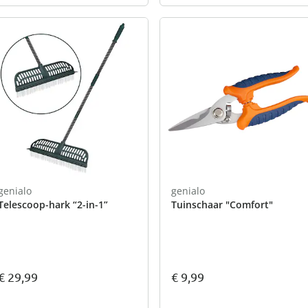
genialo
genialo
Telescoop-hark “2-in-1”
Tuinschaar "Comfort"
€ 29,99
€ 9,99