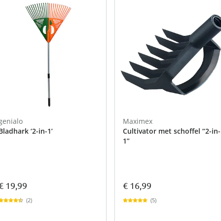
genialo
Maximex
Bladhark ‘2-in-1’
Cultivator met schoffel “2-in-
1”
€ 19,99
€ 16,99
(2)
(5)