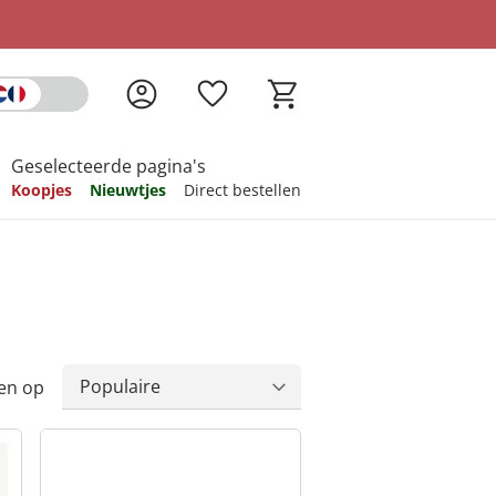
Geselecteerde pagina's
Koopjes
Nieuwtjes
Direct bestellen
pireren
pireren
pireren
pireren
pireren
en op