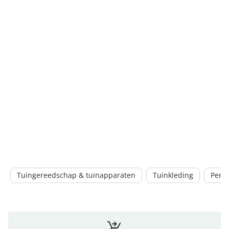
Tuingereedschap & tuinapparaten
Tuinkleding
Perk