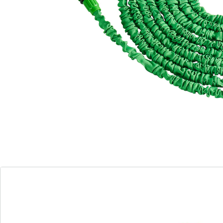
rekt zich door de waterdruk tot op 3 keer
zijn gewone lengte uit
gratis sproeikop met 7 functies
Met deze flexibele tuinslang valt niet alleen het
moeizaam gesjouw met de gieter weg, maar ook het
volumineus opbergen. Gewoon op de kraan schroeven
en deze slimme tuin­slang rekt zich door de waterdruk
tot op zijn volle lengte uit. Zo kunt u uw planten met de
handsproeier doelgericht van water voorzien. En na
gebruik rolt de slang zich weer plaatsbesparend op.
De 7 sproeikopfuncties omvatten: Douche (Shower),
Centraalstraal (Center), Volledige functie (Full), Platte
functie (Flat), Kegelstraal (Cone), Jet-functie (Jet) en
Mistmodus (Mist).
Details