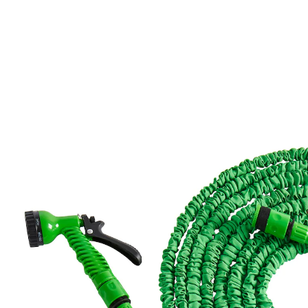
€ 19,99
incl. btw en plus
Verzendkosten
Variant
7,5 - 22,5m
Stuur mij een melding
Momenteel niet leverbaar
Tuin en balkon comfortabel besproeien!
rolt zich plaatsbesparend op
verkrijgbaar in 3 lengtes