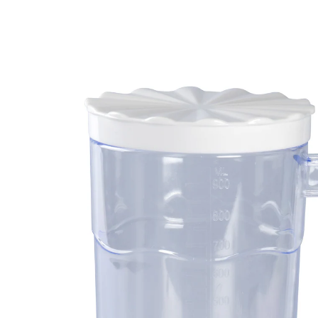
€ 8,99
incl. btw en plus
Verzendkosten
In het Winkelmandje
Leverbaar binnen 4-5 werkdagen
Landing tot in de puntjes!
wijde opening voor makkelijk vullen
ook geschikt voor wafelijzers
maatverdeling in mm opzij
Bakken was nog nooit zo makkelijk en schoon! Met
deze slimme doseerkan vult u uw muffinvormpjes,
wafelijzers enz. met beslag, zonder te morsen of