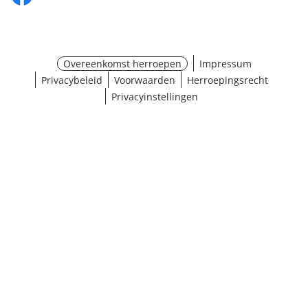
Overeenkomst herroepen
Impressum
Privacybeleid
Voorwaarden
Herroepingsrecht
Privacyinstellingen
¹ Klik hier voor de inwisselvoorwaarden
Sluiten