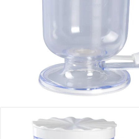
ernaast te gieten. De ergonomische greep ligt perfect
in de hand, terwijl het deeg nauwkeurig wordt
gedoseerd. Met schaalverdeling in mm op de zijkant.
Details
Opmerkingen & producent
Beoordelingen
Direct uit de catalogus bestellen