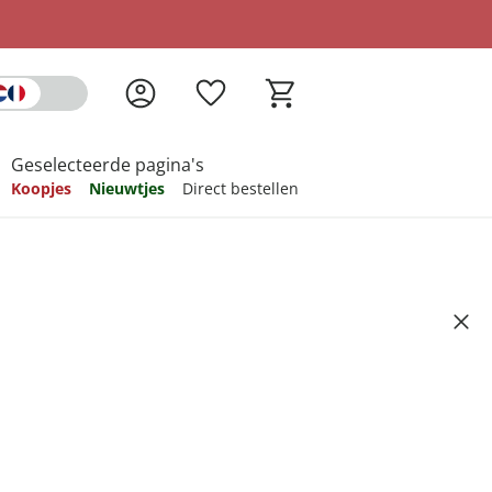
Geselecteerde pagina's
Koopjes
Nieuwtjes
Direct bestellen
pireren
pireren
pireren
pireren
pireren
haarborstel “Geniaal”
Artikelnummer 6681271
ndkosten