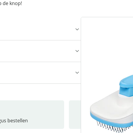
p de knop!
gus bestellen
Catalo