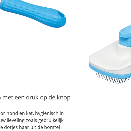
atjes
pen & handdouches
 Horloges
Geniale
Voorjaars
Decoratiev
Tuindecora
Schoenent
I
rganizers &
jes
kookaccess
nu ontdek
jetzt entde
nu ontdek
nu ontdek
ekjes
nu ontdek
dhulpmiddelen
iging
Leverbaar binnen 
soires
n
ekken
 met een druk op de knop
or hond en kat, hygiënisch in
w lieveling zoals gebruikelijk
 dotjes haar uit de borstel