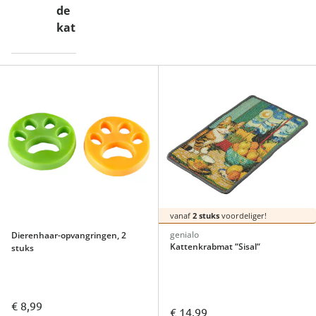
de
kat
vanaf
2 stuks
voordeliger!
genialo
Dierenhaar-opvangringen, 2
Kattenkrabmat “Sisal“
stuks
€ 8,99
€ 14,99