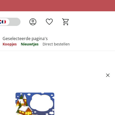
Geselecteerde pagina's
Koopjes
Nieuwtjes
Direct bestellen
pireren
pireren
pireren
pireren
pireren
00 stuks
Artikelnummer 6665942
ndkosten