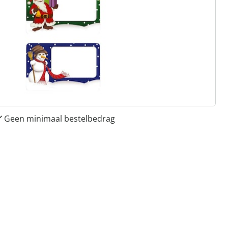
 redenen voor
Huis & Comfort”
Gratis kopen op rekening
Gratis retour
Geen minimaal bestelbedrag