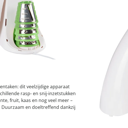
atjes
pen & handdouches
 Horloges
Geniale
Voorjaars
Decoratiev
Tuindecora
Schoenent
I
rganizers &
jes
kookaccess
nu ontdek
jetzt entde
nu ontdek
nu ontdek
ekjes
nu ontdek
dhulpmiddelen
iging
Leverbaar binnen 
soires
n
ekken
kentaken: dit veelzijdige apparaat
chillende rasp- en snij-inzetstukken
ente, fruit, kaas en nog veel meer –
t! Duurzaam en doeltreffend dankzij