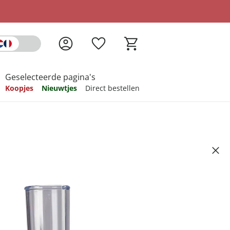
Geselecteerde pagina's
Koopjes
Nieuwtjes
Direct bestellen
pireren
pireren
pireren
pireren
pireren
-in-1”
Artikelnummer 6617492
ndkosten