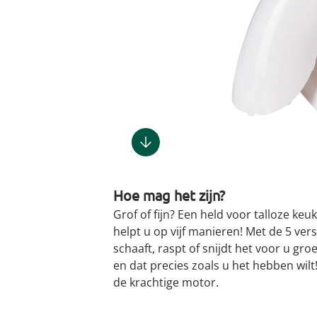
Gootsteenm
Douchekop
Sieraden &
Dierenbenodigdheden
Fitnessapparaten
Dierenbenodigdheden
Klokken & wekkers
Herenaccessoires
Keukenapparaten
Geschenken voor de
Gootsteeno
Doucherek
Tassen
gootsteenr
Grafdecoratie
Gezondheidsartikelen
kinderen
Huishoudelijke hulpen
Meubilair
Herenkleding
Geniale ba
Keukeninrichting
Keukenrein
Geniale tuinartikelen
Incontinentieartikelen
Geschenken voor de man
Klussen
Verlichting & lampen
Herenondergoed
Toiletacces
Keukentextiel
Theedoeke
Plantenaccessoires
Lichaamsverzorgingsproducten
Geschenken voor de
Meer ontdekken
Meer ontdekken
Meer ontdekken
Meer ontd
vrouw
Meer ontdekken
Plantenshop
Mobiliteits- &
loophulpmiddelen
Knutselen & handwerken
Tuindecoratie
Wellnessproducten
Vrijetijdsartikelen
Hoe mag het zijn?
Tuinmeubels &
accessoires
Grof of fijn? Een held voor talloze keu
helpt u op vijf manieren! Met de 5 vers
Meer ontdekken
schaaft, raspt of snijdt het voor u gro
en dat precies zoals u het hebben wil
de krachtige motor.