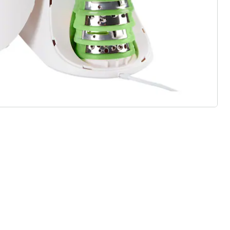
 redenen voor
Huis & Comfort”
Gratis kopen op rekening
Gratis retour
Geen minimaal bestelbedrag