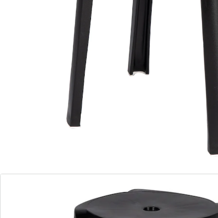
Momenteel niet leverbaar
De praktische allrounder voor thuis en onderweg!
plaatsbesparend stapelbaar
perfect voor kleine eethoekjes, spontaan
bezoek, feestjes e.v.m.
staat stevig dankzij rubberdoppen
Robuust en licht
Praktische draaggreep
Dit veelzijdige kunststof krukje is ideaal voor in de
badkamer, de garage en overal waar u een praktische
zitgelegenheid nodig hebt. De stroeve rubberdoppen
aan de poten zorgen ervoor dat het krukje stevig staat,
terwijl de opening in de zitting maakt dat u het krukje
gemakkelijk mee kunt nemen. Wanneer u meerdere
krukjes koopt, kunt u die gewoon opstapelen, zodat ze