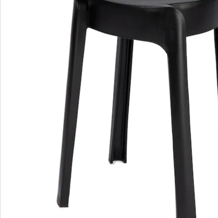
minder ruimte in beslag nemen – perfect voor kleine
ruimtes. Het krukje is robuust, licht en veelzijdig en
voegt zich daardoor uitstekend in uw leven van
alledag. Een handige allrounder voor ieder
huishouden!
Details
Opmerkingen & producent
Beoordelingen