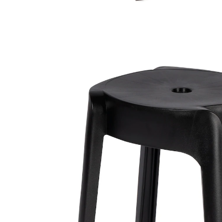
€ 15,99
incl. btw en plus
Verzendkosten
Variant
zwart
€ 9,99
slechts
vanaf
2
stuks
1
Stuur mij een melding