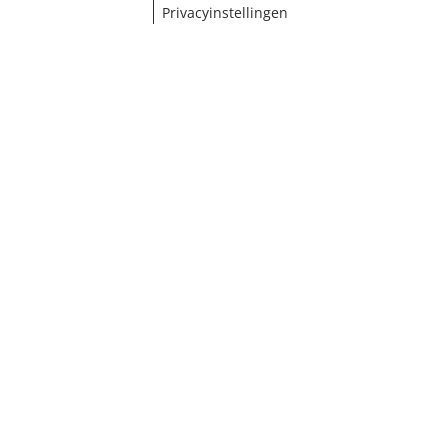
Privacyinstellingen
¹ Klik hier voor de inwisselvoorwaarden
Sluiten