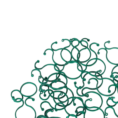
€ 5,99
incl. btw en plus
Verzendkosten
In het Winkelmandje
Leverbaar binnen 4-5 werkdagen
Hoera voor stevige clips!
Eenvoudig te bevestigen
Met deze praktische clips in een stevige achtvorm
maakt u uw planten goed vast en kunt u de
groeirichting sturen.