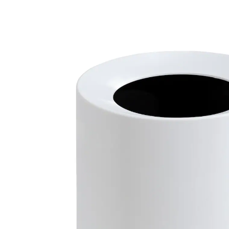
€ 9,99
incl. btw en plus
Verzendkosten
Variant
wit
In het Winkelmandje
Leverbaar binnen 4-5 werkdagen
Een vuilnisbak met allure!
dankzij het moderne design ook voor in
de keuken