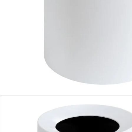
behuizing optillen en bak legen
Dit stijlvolle huishoudhulpje hoeft zich zeker niet te
verstoppen! De eigenlijke vuilnisbak zit in een elegante,
effen behuizing en wordt zo een decoratief accessoire
in uw huishouden. Haast te goed voor ordinair afval!
Details
Opmerkingen & producent
Beoordelingen