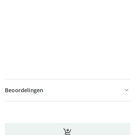
kookt – deze set is geschikt voor alle warmtebronnen
en is een elegante aanwinst voor iedere keuken. En na
het koken? Gewoon in de vaatwasser zetten en iets
leuks doen voor uzelf – zo wordt koken nog leuker!
Details
Opmerkingen & producent
Beoordelingen