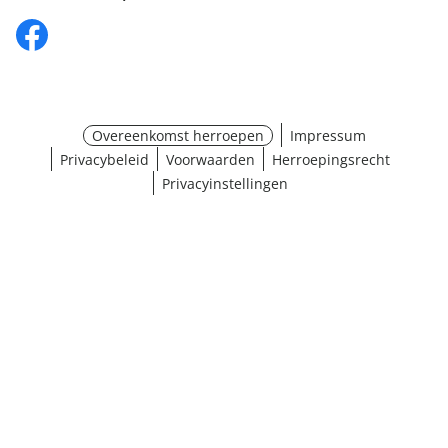
Overeenkomst herroepen
Impressum
Privacybeleid
Voorwaarden
Herroepingsrecht
Privacyinstellingen
¹ Klik hier voor de inwisselvoorwaarden