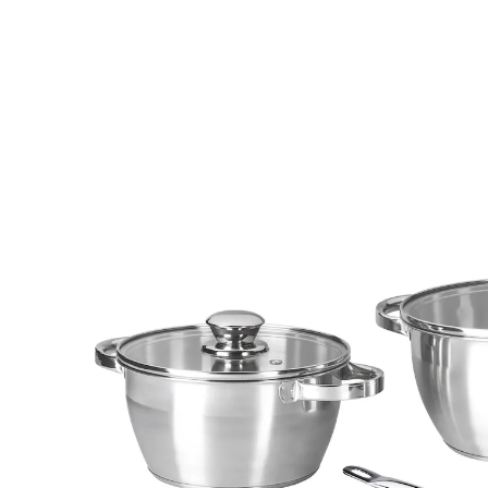
€ 39,99
incl. btw en plus
Verzendkosten
In het Winkelmandje
Leverbaar binnen 4-5 werkdagen
Bij deze productset ontvang je 3 artikelen:
genialo
Rvs pannenset “Briljant”, 4-delig
(77)
Eenheidsprijs:
€ 19,99