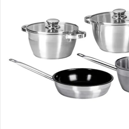
Prijs productset:
€ 39,99
Van de pan naar de pot - koken wordt eenvoudig!
Anti-aanbaklaag voor vetarm frituren
Geschikt voor alle soorten kookplaten,
inclusief inductie
vaatwasser- & ovenbestendig
Hoogwaardig roestvrij staal voor een
lange levensduur
Deksel met druknivellering om rammelen
te voorkomen
Deze 7-delige pannenset brengt professionele kwaliteit
in uw keuken! Stelt u zich eens voor hoe u moeiteloos
de lekkerste maaltijden bereidt: de roestvrijstalen
koekenpan met antiaanbaklaag is uw betrouwbare
partner als u vetarm wilt bakken, zonder dat er iets