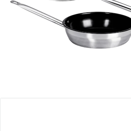
genialo
Roestvrijstalen pan “Briljant”, antiaanbak Ø 26
cm
(5)
Eenheidsprijs:
€ 19,99
genialo
Roestvrijstalen steelpan “Briljant”, 2,1 l
(2)
Eenheidsprijs:
€ 15,99
Totale prijs van afzonderlijke
producten:
€ 55,97