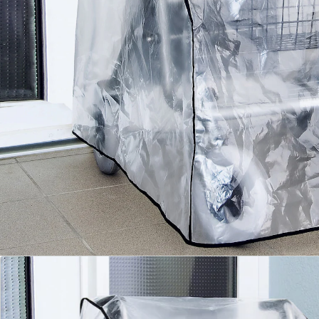
Details
Opmerkingen & producent
Beoordelingen
Direct uit de catalogus bestellen
Catalogus aanvragen