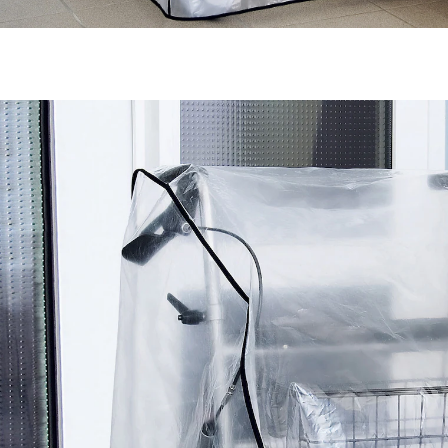
€ 9,99
incl. btw en plus
Verzendkosten
In het Winkelmandje
Leverbaar binnen 4-5 werkdagen
beschermt tegen stof en regen
U hoeft uw rollator niet meer in te klappen en houdt
binnen meer ruimte over! U trekt de hoes gewoon over
de geparkeerde rollator. Past over alle normale
standaardrollatormodellen.