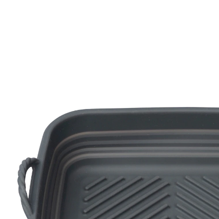
€ 7,99
incl. btw en plus
Verzendkosten
In het Winkelmandje
Leverbaar binnen 4-5 werkdagen
Schoon ding!
opvouwbaar
Deze praktische opvouwbare siliconen inzet is een
must-have voor je heteluchtfriteuse! Het beschermt
het apparaat op betrouwbare wijze tegen vuil en zorgt
ervoor dat schoonmaken kinderspel wordt. Het
inzetstuk is gemaakt van hittebestendig silicone en kan
na gebruik gemakkelijk worden opgevouwen en