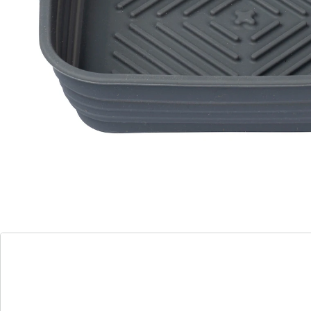
ruimtebesparend worden opgeborgen - ideaal voor
een opgeruimde keuken.
Details
Opmerkingen & producent
Beoordelingen
Direct uit de catalogus bestellen