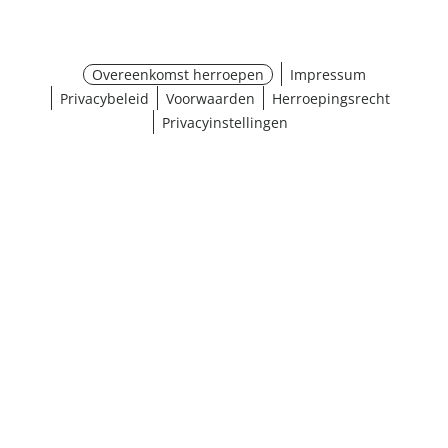
Overeenkomst herroepen
Impressum
Privacybeleid
Voorwaarden
Herroepingsrecht
Privacyinstellingen
¹ Klik hier voor de inwisselvoorwaarden
Sluiten