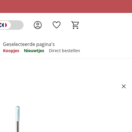
Geselecteerde pagina's
Koopjes
Nieuwtjes
Direct bestellen
pireren
pireren
pireren
pireren
pireren
Artikelnummer 6738656
ndkosten