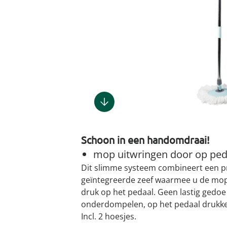
Gootsteenm
Douchekop
Sieraden &
Dierenbenodigdheden
Fitnessapparaten
Dierenbenodigdheden
Klokken & wekkers
Herenaccessoires
Keukenapparaten
Geschenken voor de
Gootsteeno
Doucherek
Tassen
gootsteenr
Grafdecoratie
Gezondheidsartikelen
kinderen
Huishoudelijke hulpen
Meubilair
Herenkleding
Geniale ba
Keukeninrichting
Keukenrein
Geniale tuinartikelen
Incontinentieartikelen
Geschenken voor de man
Klussen
Verlichting & lampen
Herenondergoed
Toiletacces
Keukentextiel
Theedoeke
Plantenaccessoires
Lichaamsverzorgingsproducten
Geschenken voor de
Meer ontdekken
Meer ontdekken
Meer ontdekken
Meer ontd
vrouw
Meer ontdekken
Plantenshop
Mobiliteits- &
loophulpmiddelen
Knutselen & handwerken
Tuindecoratie
Wellnessproducten
Vrijetijdsartikelen
Schoon in een handomdraai!
Tuinmeubels &
accessoires
mop uitwringen door op ped
Dit slimme systeem combineert een 
Meer ontdekken
geïntegreerde zeef waarmee u de mop
druk op het pedaal. Geen lastig ged
onderdompelen, op het pedaal drukke
Incl. 2 hoesjes.