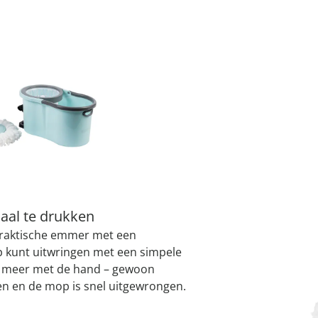
atjes
pen & handdouches
 Horloges
Geniale
Voorjaars
Decoratiev
Tuindecora
Schoenent
I
rganizers &
jes
kookaccess
nu ontdek
jetzt entde
nu ontdek
nu ontdek
ekjes
nu ontdek
dhulpmiddelen
iging
Leverbaar binnen 
soires
n
ekken
aal te drukken
praktische emmer met een
 kunt uitwringen met een simpele
oe meer met de hand – gewoon
n en de mop is snel uitgewrongen.