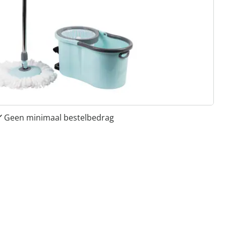
 redenen voor
Huis & Comfort”
Gratis kopen op rekening
Gratis retour
Geen minimaal bestelbedrag