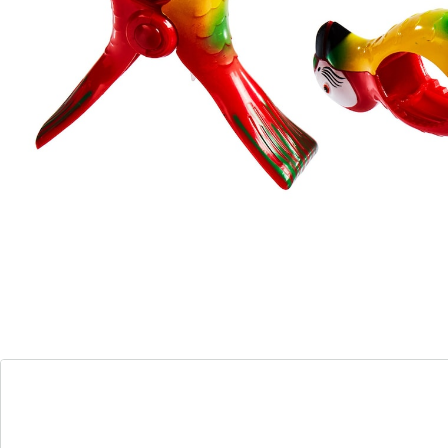
Leverbaar binnen 4-5 werkdagen
Leuke en slimme knijpers!
Ongelooflijk praktisch, echt origineel: deze
“papegaaien" en “slippers" houden uw handdoek goed
vast – hoe hard het ook waait. U hoeft er niet de hele
tijd op te letten.
Per set = 2 stuks
Details
Opmerkingen & producent
Beoordelingen