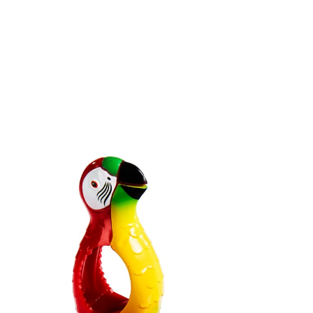
€ 8,99
incl. btw en plus
Verzendkosten
Variant
Papegaai
€ 6,49
slechts
vanaf
2
stuks
1
In het Winkelmandje