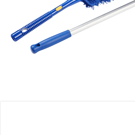
geknikt worden. Zo komt u in elk hoekje! De steel is
afneembaar, zodat u de stoffer ook als handstoffer
kunt gebruiken.
uitschuifbaar van 64 – 115 cm
Details
Opmerkingen & producent
Beoordelingen