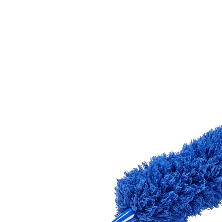
€ 9,99
incl. btw en plus
Verzendkosten
In het Winkelmandje
Leverbaar binnen 4-5 werkdagen
Zeg maar dag tegen stof in elke hoek!
stof adé in elke hoek!
uitschuifbaar & buigbaar
verlengde arm
Uw lange arm tegen stof!
Met dit praktische hulpje bereikt u ook hoge rekken,
lampen enz. – het is uitschuifbaar van 64 – 115 cm
(totale duur 172 cm). Bovendien kan de stoffer ook