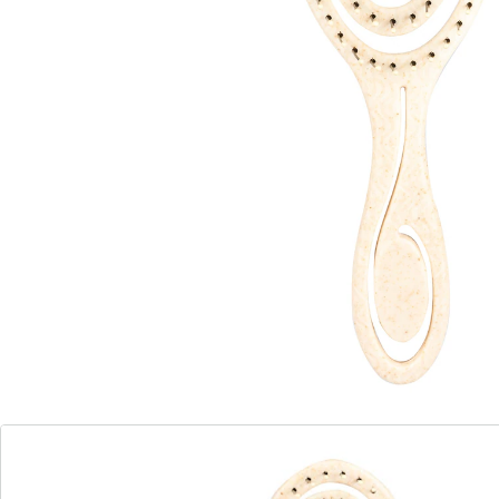
tarwestro
ligt prettig in de hand
toomt zachtjes het haar in
masseert de hoofdhuid weldadig
ook geschikt voor vochtig haar
Als bij toverslag: met deze borstel ontwart u heel
behoedzaam lang, fijn of krullend haar. Het verende,
flexibele spiraalontwerp masseert zachtjes de
hoofdhuid en kan haarbreuk voorkomen.
Details
Opmerkingen & producent
Beoordelingen