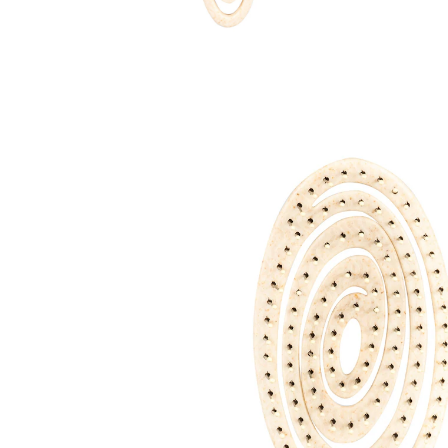
€ 9,99
incl. btw en plus
Verzendkosten
In het Winkelmandje
Leverbaar binnen 4-5 werkdagen
Ontwart zonder breken en trekken!
verende spiraalborstel, past zich perfect
aan
zachte druk dankzij flexibele borstels van