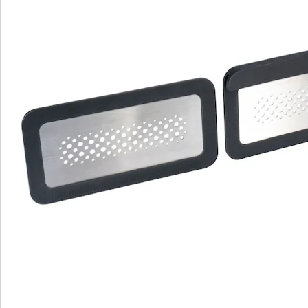
We zijn er voor u
Servicehotline
3 redenen voor
“Huis & Comfort”