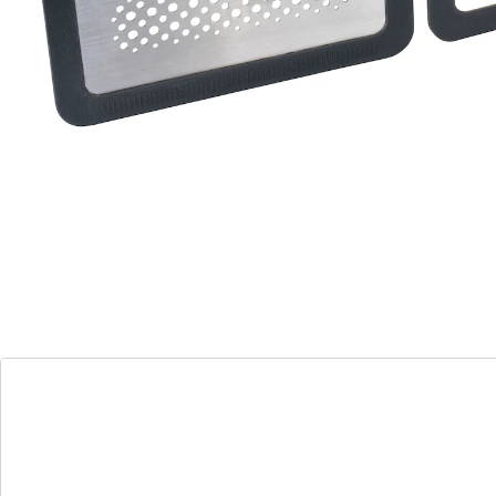
Details
Opmerkingen & producent
Beoordelingen
Direct uit de catalogus bestellen
Catalogus aanvragen