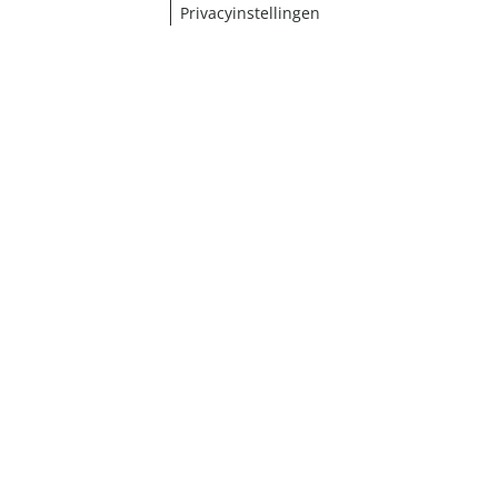
Privacyinstellingen
¹ Klik hier voor de inwisselvoorwaarden
Sluiten