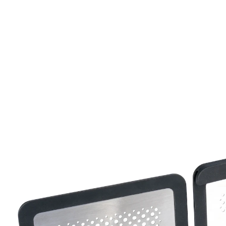
€ 8,99
incl. btw en plus
Verzendkosten
In het Winkelmandje
Leverbaar binnen 4-5 werkdagen
uittrekbaar bakje, past in elke friteuse
Zin in een beetje toverkunst? Met deze bakverdeler
bereidt u in uw heteluchtfriteuse 2 verschillende
gerechten gelijktijdig en kunt u zich verheugen op
perfecte resultaten bij friet, groente enz.! Voor
verschillende afmetingen dankzij uittreksysteem.