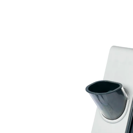
€ 19,99
incl. btw en plus
Verzendkosten
In het Winkelmandje
Leverbaar binnen 4-5 werkdagen
Zet uw groenten onder druk!
3 opzetten voor schijfjes of julienne-
reepjes
veilig & makkelijk te bedienen
in een handomdraai snel & moeiteloos
raspen
incl. opvangbak met deksel