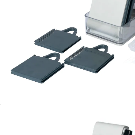
reinigingskam
Tip: ook gegrilde en ovengroenten raspt u
in een handomdraai
Voor snelle en gelijke resultaten: met dit innovatieve
keukenhulpje tovert u moeiteloos en in recordtijd
decoratieve groenteschijfjes of julienne-reepjes
tevoorschijn! Uw vingers komen nooit in contact met
het mes dankzij het geniale “push”-mechanisme: steek
het mes van uw keuze er gewoon vanaf de zijkant in en
bedien het veilig met de drukhendel aan de achterkant.
Praktisch: alles wordt netjes opgevangen in de
transparante opvangbak.
Details
Opmerkingen & producent