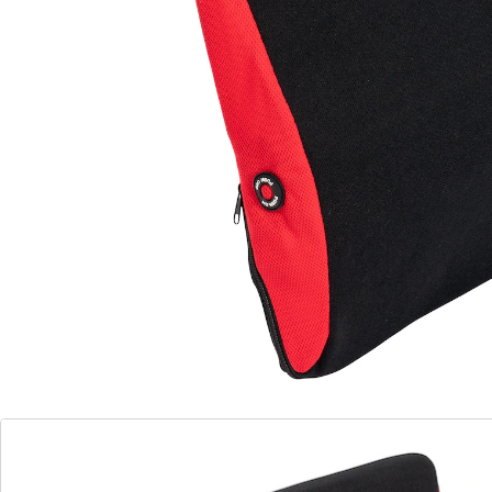
middel van vibratie helpen uw doorbloeding te
stimuleren. Het kussen is overal te gebruiken: op
kantoor, thuis of op reis. Met aan/uit-schakelaar.
Informatie over de batterijen:
De batterijen worden niet bijgeleverd. Bestel deze
a.u.b. apart. (AA Mignon x 2)
Details
Opmerkingen & producent
Beoordelingen