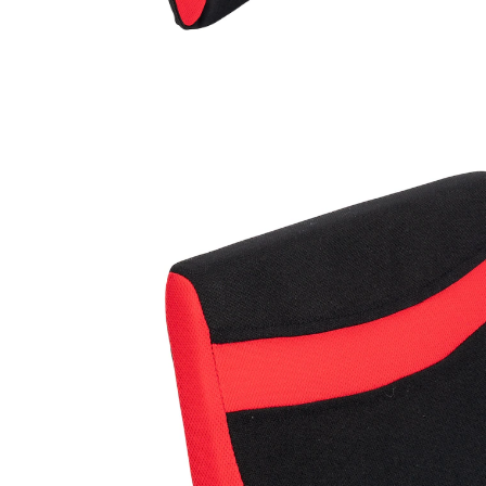
€ 19,99
incl. btw en plus
Verzendkosten
In het Winkelmandje
Leverbaar binnen 4-5 werkdagen
Voor wat ontspanning tussendoor!
met afneembare hoes
vibraties kunnen gespannen spieren
losmaken
Zin in een weldadige massage? De ergonomische vorm
van het rugkussen kan uw rug ontlasten en door