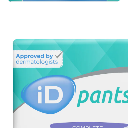
€ 29,99
incl. btw en plus
Verzendkosten
Variant
medium
€ 19,99
slechts
vanaf
10
stuks
1
In het Winkelmandje