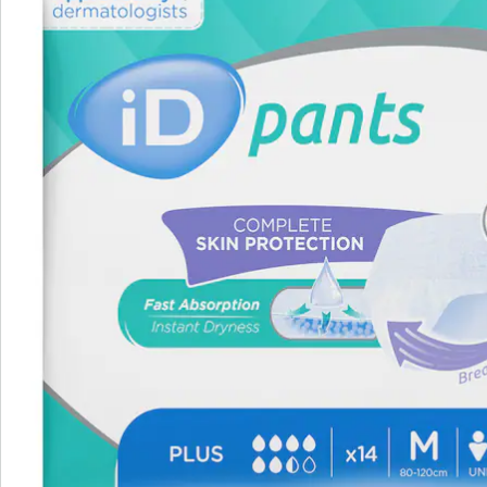
vloeistofdicht wegwerpbroekje
met meerlaags absorberend kussen en
lekbescherming
geurremmend
ademend
ook geschikt voor ernstige blaaszwakte
goedgekeurd medisch product
verkrijgbaar in drie maten (S, M, L)
inhoud: 14 stuks
Als u graag op stap gaat?
Ook met zware incontinentie hoeft u wandelingen,
uitstapjes en reizen niet op te geven. Deze
incontinentieslip geeft u een veilig gevoel. Wegwerpslip
met absorptielagen en anti-lekrandjes. Geurwerend,
laat geen vloeistof door, voelt aan als stof en is
ademend.