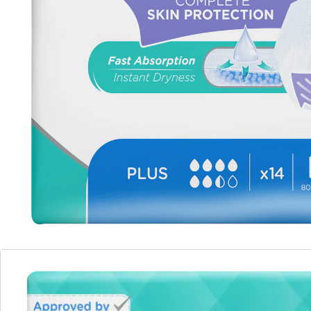
Leverbaar binnen 4-5 werkdagen
🤫
Discrete levering
Alternatief product
We hebben een alternatief voor dit artikel gevonden
dat misschien interessant voor u is:
TENA
TENA ProSkin Pants Plus 1440 ml, 14 stuks
(10)
Eenheidsprijs:
€ 26,99
Voor een actief dagelijks leven