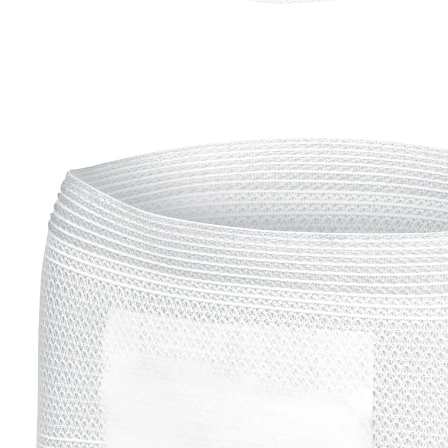
€ 29,99
incl. btw en plus
Verzendkosten
Variant
Ultra, 25 stuks
Maat
In het Winkelmandje