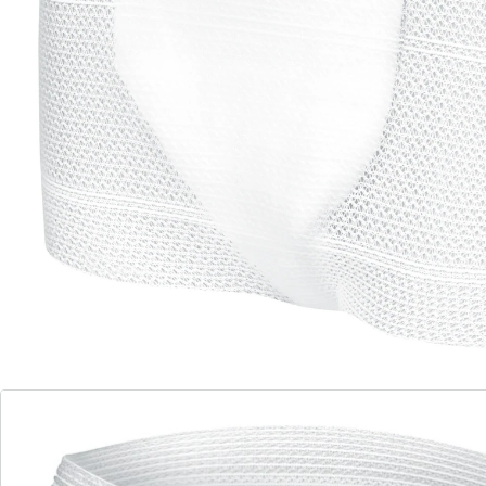
Leverbaar binnen 4-5 werkdagen
🤫
Discrete levering
Een broek van eersteklas mesh zorgt ervoor dat je
inlegzolen goed passen.
stevige grip op je inlegzolen
minder huidirritatie
meer bewegingsvrijheid
voor vrouwen en mannen
nauwsluitend en discreet
hygiënische bescherming tegen lekken
Zachte, ondergoedachtige vezels en dubbel elastaan
garanderen optimale ondersteuning. Hierdoor krijgt u
meer bewegingsvrjheid. Buitenaf liggende zijnade
verminderen het risico op huidirritaties. Ook geschikt
als bescherming na operatieve ingrepen. Tot 30x
herbruikbaar.