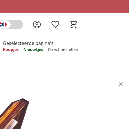
Geselecteerde pagina's
Koopjes
Nieuwtjes
Direct bestellen
pireren
pireren
pireren
pireren
pireren
ke-up, 12,5 g medium
Artikelnummer 498106
ndkosten