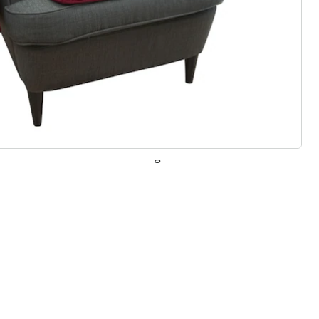
 redenen voor
Huis & Comfort”
Gratis kopen op rekening
Gratis retour
Geen minimaal bestelbedrag