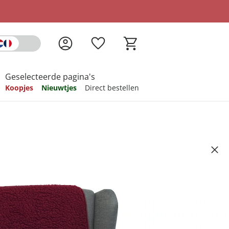
Geselecteerde pagina's
Koopjes
Nieuwtjes
Direct bestellen
pireren
pireren
pireren
pireren
pireren
schermers rood
Artikelnummer 6344925
ndkosten