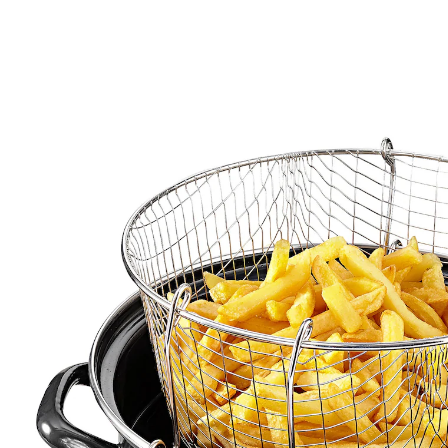
€ 24,99
incl. btw en plus
Verzendkosten
In het Winkelmandje
Leverbaar binnen 4-5 werkdagen
Opgepast: heet en knapperig!
gefrituurd eten kan gewoon uitdruppen
Wat slim: de emaillen frituurpan van KRÜGER is een
plaatsbesparend alternatief voor elektrische friteuses.
Dankzij het uitneembare mandje kunt u frietjes,
nuggets en ander lekkers knapperig frituren in hete
olie en daarna gewoon laten uitdruppen.