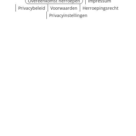
Overeenkomst herroepen
Impressum
Privacybeleid
Voorwaarden
Herroepingsrecht
Privacyinstellingen
¹ Klik hier voor de inwisselvoorwaarden
Sluiten