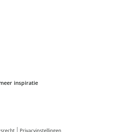
meer inspiratie
srecht
Privacyinstellingen