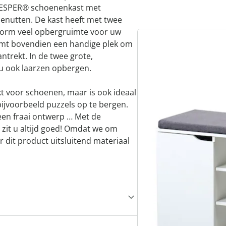
 KESPER® schoenenkast met
benutten. De kast heeft met twee
enorm veel opbergruimte voor uw
rmt bovendien een handige plek om
ntrekt. In de twee grote,
 u ook laarzen opbergen.
kt voor schoenen, maar is ook ideaal
ijvoorbeeld puzzels op te bergen.
een fraai ontwerp … Met de
zit u altijd goed! Omdat we om
 dit product uitsluitend materiaal