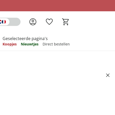
Geselecteerde pagina's
Koopjes
Nieuwtjes
Direct bestellen
pireren
pireren
pireren
pireren
pireren
zitkussen, 2 deurtjes en
Artikelnummer 6664687