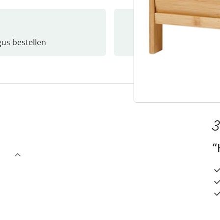
gus bestellen
Catalo
3
“