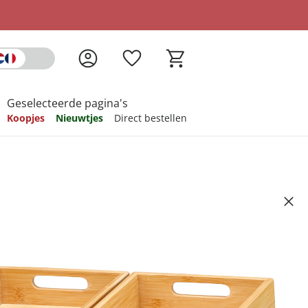
Geselecteerde pagina's
Koopjes
Nieuwtjes
Direct bestellen
pireren
pireren
pireren
pireren
pireren
e”, 4-delig
6
ndkosten