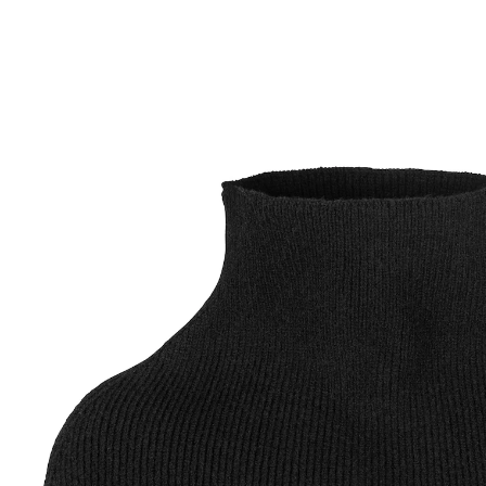
€ 15,99
incl. btw en plus
Verzendkosten
Variant
zwart
€ 9,99
slechts
vanaf
2
stuks
1
In het Winkelmandje
Leverbaar binnen 4-5 werkdagen