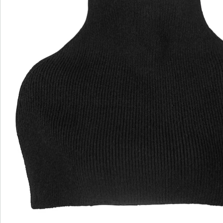
Beoordelingen
wedolina - Ons nieuwe modemerk
Of het nu gaat om elegante basics of trendy
highlights: wedolina staat voor modieuze