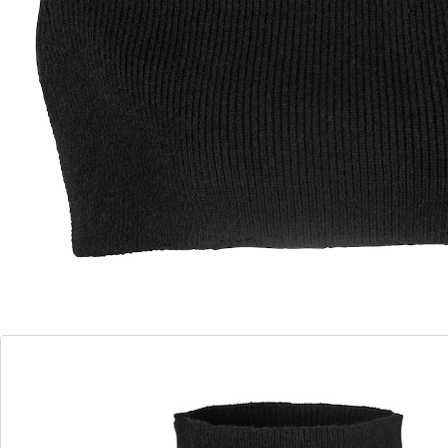
Rolkraag-look eenvoudig gemaakt – voor comfort
en elegantie
knusse hals- en nekwarmer
ideaal onder blazers, jasjes of over
blouses
U kent het wel: in het tussenseizoen is een dikke trui
vaak te warm – de rolkraag-inzetstuk biedt hiervoor
een stijlvolle oplossing. Het houdt de hals en nek warm
zonder te dik te zijn. Over een blouse gedragen, wordt
het zelfs een elegant capeje.
Details
Opmerkingen & producent