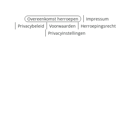
Overeenkomst herroepen
Impressum
Privacybeleid
Voorwaarden
Herroepingsrecht
Privacyinstellingen
¹ Klik hier voor de inwisselvoorwaarden
Sluiten