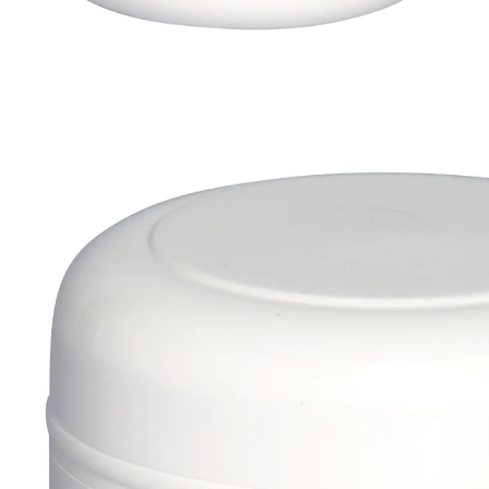
€ 9,99
1 l = € 45,41
incl. btw en plus
Verzendkosten
In het Winkelmandje
Leverbaar binnen 4-5 werkdagen
ideaal na het scheren
Hoogwaardige crème voor de dagelijkse verzorging
van het hele lichaam. Al bij het aanbrengen ontstaat
een zijdeachtig gevoel. Met olijfolie, natuurlijke
glycerine en ureum. Voedt, ontspant en maakt droge
plekken glad. Is weldadig hydraterend.