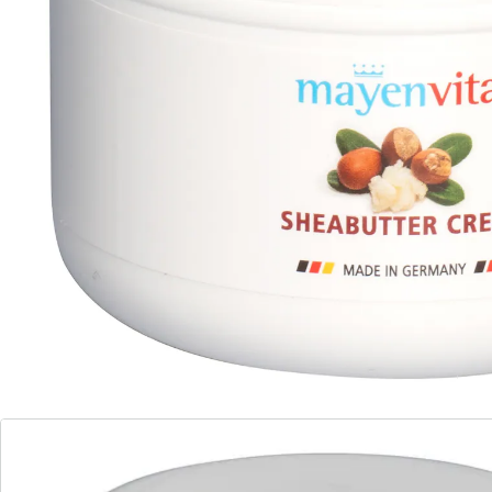
Ingrediënten / INGREDIENTS (INCI): AQUA, PARAFFINUM
LIQUIDUM, GLYCERYL STEARATE, GLYCERIN, CETEARYL
ALCOHOL, BUTYROSPERMUM PARKII BUTTER,
CETEARETH-12, CETEARETH-20, OLEA EUROPAEA FRUIT
OIL, UREA, SODIUM CARBOMER, SODIUM SULFATE,
LANOLIN, TOCOPHEROL, CITRIC ACID,
PHENOXYETHANOL, METHYLPARABEN, BENZOIC ACID,
DEHYDROACETIC ACID, BUTYLPARABEN,
ETHYLPARABEN, PROPYLPARABEN, PARFUM, CI 13015,
CI 15510
Details
Opmerkingen & producent