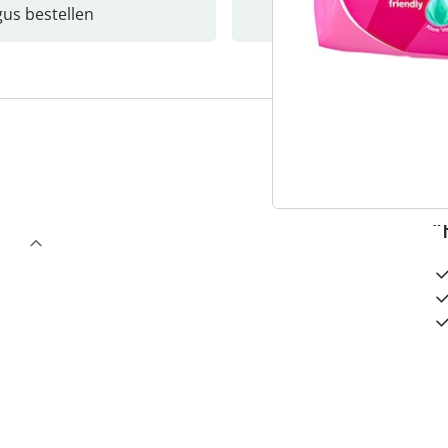
gus bestellen
Catalo
3
“