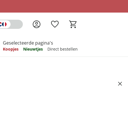
Geselecteerde pagina's
Koopjes
Nieuwtjes
Direct bestellen
pireren
pireren
pireren
pireren
pireren
 LADY PAD
 LADY PAD, 14 stuks
en 500 ml
Artikelnummer 6572510