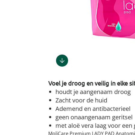
Gootsteenm
Douchekop
Sieraden &
Dierenbenodigdheden
Fitnessapparaten
Dierenbenodigdheden
Klokken & wekkers
Herenaccessoires
Keukenapparaten
Geschenken voor de
Gootsteeno
Doucherek
Tassen
gootsteenr
Grafdecoratie
Gezondheidsartikelen
kinderen
Huishoudelijke hulpen
Meubilair
Herenkleding
Geniale ba
Keukeninrichting
Keukenrein
Geniale tuinartikelen
Incontinentieartikelen
Geschenken voor de man
Klussen
Verlichting & lampen
Herenondergoed
Toiletacces
Keukentextiel
Theedoeke
Plantenaccessoires
Lichaamsverzorgingsproducten
Geschenken voor de
Meer ontdekken
Meer ontdekken
Meer ontdekken
Meer ontd
vrouw
Meer ontdekken
Plantenshop
Mobiliteits- &
loophulpmiddelen
Knutselen & handwerken
Tuindecoratie
Wellnessproducten
Vrijetijdsartikelen
Voel je droog en veilig in elke si
Tuinmeubels &
accessoires
houdt je aangenaam droog
Zacht voor de huid
Meer ontdekken
Ademend en antibacterieel
geen onaangenaam geritsel
met aloë vera laag voor een
MoliCare Premium LADY PAD Anatomi