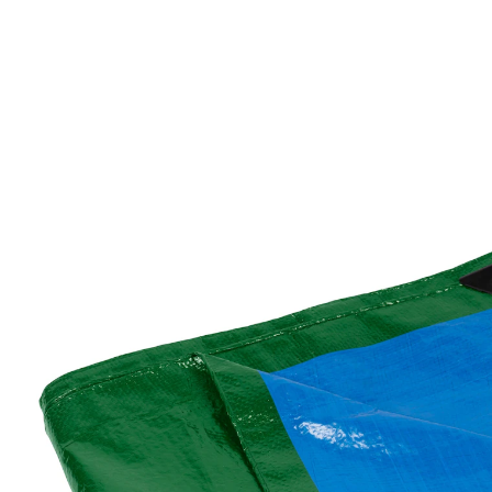
€ 7,99
incl. btw en plus
Verzendkosten
Variant
2x3 m
In het Winkelmandje
Leverbaar binnen 4-5 werkdagen
Goede bescherming tegen weer en wind!
van waterdicht materiaal
metalen ogen om vast te maken