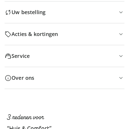
Uw bestelling
Acties & kortingen
Service
Over ons
3 redenen voor
“Huis & Comfort”