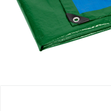
Dit robuuste en waterdichte afdekzeil biedt
betrouwbare bescherming tegen vuil en vocht. De
metalen ogen op iedere 100 cm zorgen voor stabiliteit
bij de bevestiging.
Details
Opmerkingen & producent
Beoordelingen