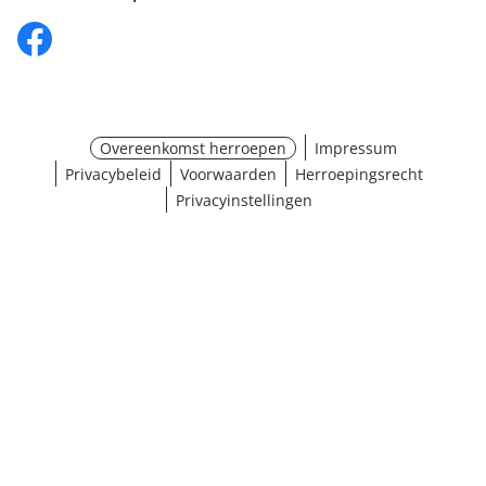
Overeenkomst herroepen
Impressum
Privacybeleid
Voorwaarden
Herroepingsrecht
Privacyinstellingen
¹ Klik hier voor de inwisselvoorwaarden