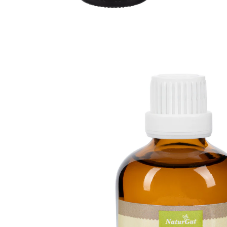
€ 6,49
1 l = € 64,90
incl. btw en plus
Verzendkosten
In het Winkelmandje
Leverbaar binnen 4-5 werkdagen
Weer zo fris als een madeliefje!
Verfrissende verzorging voor vermoeide
ogen en zware oogleden
Eenvoudig te gebruiken
Met aloë vera, ogentroost en kamille-