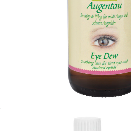
extract
Zonder synthetische kleur- en geurstoffen
Aangenaam verkoelend
Weer fris als de dauw! Ogentroost wordt al van
oudsher gebruikt bij oververmoeide ogen. Het
isotonische tonic met aloë vera, ogentroost- en
kamille-extract frist op, verzorgt en koelt aangenaam.
Ingredients
Aqua, Aloe Barbadensis Leaf Juice, Glycerin, Sodium
Chloride, Phenoxyethanol, Chamomilla Recutita
Flower Extract, Ethylhexylglycerin, Butylene Glycol,
Euphrasia Officinalis Extract, Potassium Sorbate,
Hydroly-zed Corn Starch, Citric Acid, Sodium Benzoate,
Sorbic Acid, Tocopherol, Sodium Metabisulfite
Details