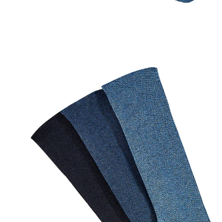
€ 9,49
incl. btw en plus
Verzendkosten
Variant
589 Dark Navy
Maat
In het Winkelmandje
Leverbaar binnen 4-5 werkdagen