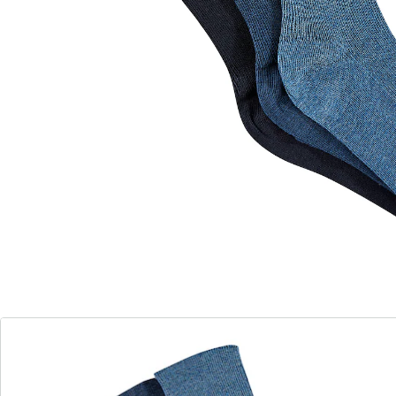
Comfort voor uw benen - Adersokken voor welzijn
en huidvriendelijkheid
Zonder elastische tailleband
Zachte naad bij de tenen
Unisex - Voor hem en haar
J
a, zó eenvoudig en voordelig kunt u iets voor uw
beenaderen doen! En het beste: niemand merkt het,
dat u hiervoor speciale sokken draagt, want ze zien er
als gewone sokken uit. De adersokken hebben geen
knellend, elastisch boordje en zijn vooraan bij de tenen
van een zachte naad voorzien, zodat ze geen
drukplekken achterlaten!
Details