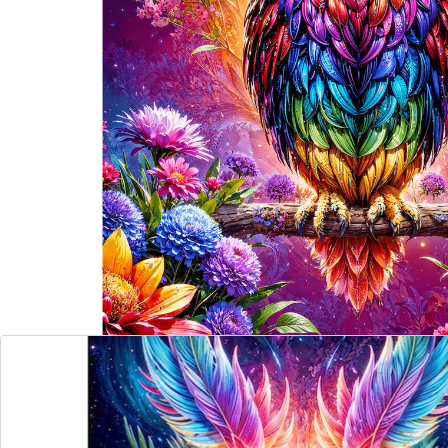
om de majestueuze uil af te maken? Puzzelen is dubbel
zo leuk met dit indrukwekkende doel voor ogen.
Details
Opmerkingen & producent
Beoordelingen
Direct uit de catalogus bestellen