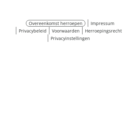
Overeenkomst herroepen
Impressum
Privacybeleid
Voorwaarden
Herroepingsrecht
Privacyinstellingen
¹ Klik hier voor de inwisselvoorwaarden
Sluiten