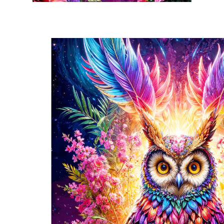
€ 19,99
incl. btw en plus
Verzendkosten
Variant
voor 1000 stukjes
In het Winkelmandje
Leverbaar binnen 4-5 werkdagen
Wat een puzzel-vuurwerk!
uniek neon-design
U krijgt gewoon niet genoeg van dit motief: lukt het u