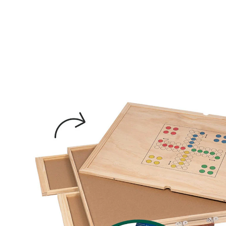
€ 69,99
incl. btw en plus
Verzendkosten
In het Winkelmandje
Leverbaar binnen 4-5 werkdagen
Bij deze productset ontvang je 2 artikelen:
genialo
Puzzeltafel "draaibaar" 1500-delig
(50)
Eenheidsprijs:
€ 99,99