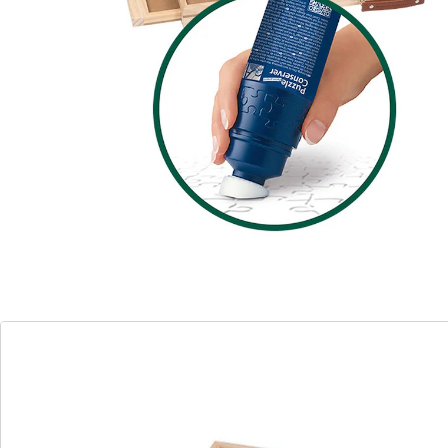
Ravensburger
Puzzellijm Permanent, 200 ml
Eenheidsprijs:
€ 14,99
1 l = € 74,95
Totale prijs van afzonderlijke
producten:
€ 114,98
Prijs productset:
€ 69,99
Ervaar puzzels op een nieuwe manier - draaibaar,
georganiseerd en beschermd!
inclusief puzzellijm voor langdurige
bescherming
draaitafel voor flexibel puzzelen