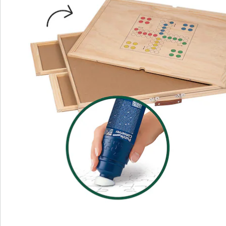
4 lades voor georganiseerd sorteren
afdekplaat beschermt tegen stof en vuil
ruimtebesparend en gemakkelijk op te
bergen
Met deze roterende puzzeltafel beleeft u het puzzelen
op het hoogste niveau. Dankzij de innovatieve
roterende functie kunt u elk deel van de puzzel op
ieder moment bereiken, zonder dat u zichzelf hoeft te
verplaatsen. Vooral handig als u lang aan het puzzelen
bent of samen met vrienden of familie aan een project
werkt. Met de vier uitneembare lades kunt u de
puzzelstukjes netjes en overzichtelijk op kleur of vorm
sorteren, wat het puzzelen niet alleen eenvoudiger,
maar ook efficiënter maakt.
En als u tussendoor even pauzeert, hoeft u zich geen
zorgen te maken: De afdekplaat zorgt ervoor dat uw