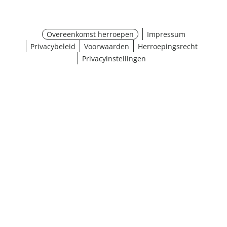
Overeenkomst herroepen
Impressum
Privacybeleid
Voorwaarden
Herroepingsrecht
Privacyinstellingen
¹ Klik hier voor de inwisselvoorwaarden
Sluiten