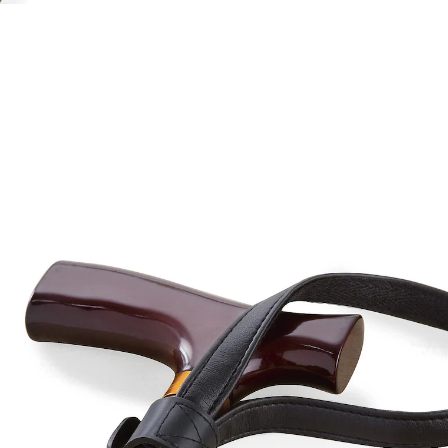
€ 6,99
incl. btw en plus
Verzendkosten
Variant
lichtbruin
In het Winkelmandje
Leverbaar binnen 4-5 werkdagen
De elegante manier om je wandelstok in bedwang te
houden: De leren wandelstokriem ligt bijzonder zacht
en elegant in de hand. Alle randen zijn zorgvuldig